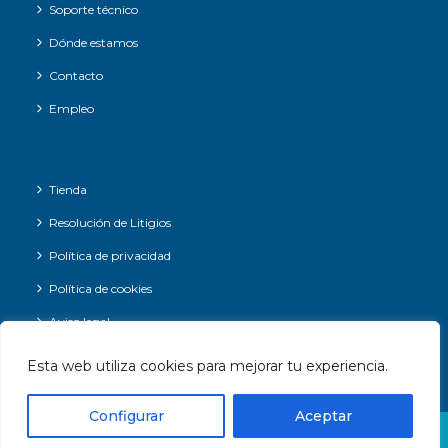
Soporte técnico
Dónde estamos
Contacto
Empleo
Tienda
Resolución de Litigios
Política de privacidad
Política de cookies
Aviso legal
Esta web utiliza cookies para mejorar tu experiencia.
1
Contáctanos
Configurar
Aceptar
ITDS © 2025 PLAZA EMILIO DIEZ DE REVENGA, EDIFICIO LIBERTAD
Open
LOCAL E6, 30009, MURCIA, ESPAÑA. - C.I.F.: B73664054 - 968 90 90 23